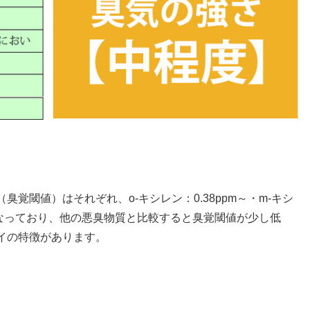
覚閾値）はそれぞれ、o-キシレン：0.38ppm～・m-キシ
pm～となっており、他の悪臭物質と比較すると臭覚閾値が少し低
イの特徴があります。