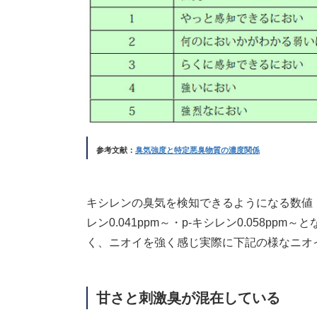
参考文献：
臭気強度と特定悪臭物質の濃度関係
キシレンの臭気を検知できるようになる数値（臭
レン0.041ppm～・p-キシレン0.058p
く、ニオイを強く感じ実際に下記の様なニオ
甘さと刺激臭が混在している