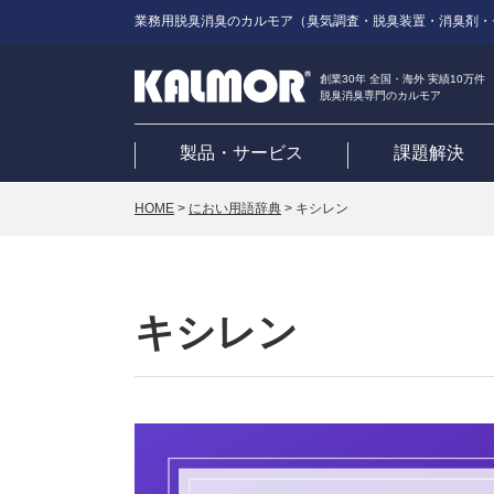
業務用脱臭消臭のカルモア（臭気調査・脱臭装置・消臭剤・
創業30年 全国・海外 実績10万件
脱臭消臭専門のカルモア
製品・サービス
課題解決
HOME
>
におい用語辞典
>
キシレン
キシレン