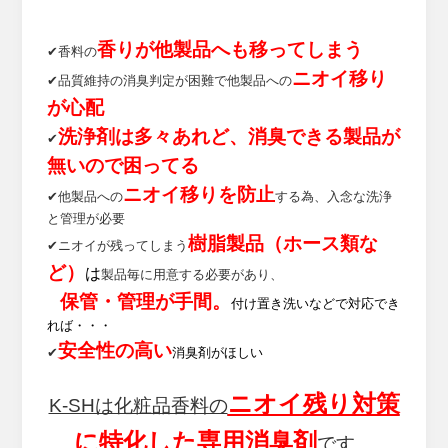
香りが他製品へも移ってしまう
✔香料の
ニオイ移り
✔品質維持の消臭判定が困難で他製品への
が心配
洗浄剤は多々あれど、消臭できる製品が
✔
無いので困ってる
ニオイ移りを防止
✔他製品への
する為、入念な洗浄
と管理が必要
樹脂製品（ホース類な
✔ニオイが残ってしまう
ど）
は
製品毎に用意する必要があり、
保管・管理が手間。
付け置き洗いなどで対応でき
れば・・・
安全性の高い
✔
消臭剤がほしい
ニオイ残り対策
K-SHは化粧品香料の
に特化した専用消臭剤
です。