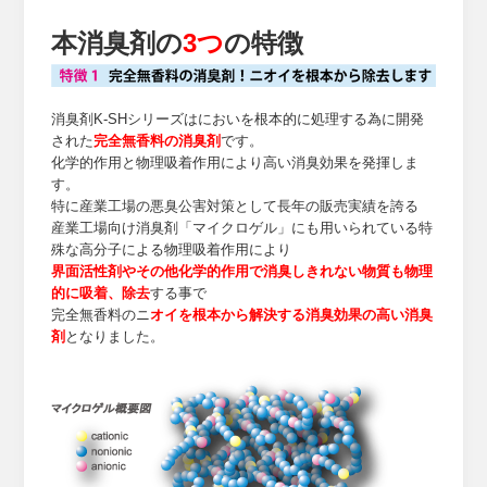
本消臭剤の
3つ
の特徴
消臭剤K-SHシリーズはにおいを根本的に処理する為に開発
された
完全無香料の消臭剤
です。
化学的作用と物理吸着作用により高い消臭効果を発揮しま
す。
特に産業工場の悪臭公害対策として長年の販売実績を誇る
産業工場向け消臭剤「マイクロゲル」にも用いられている特
殊な高分子による物理吸着作用により
界面活性剤やその他化学的作用で消臭しきれない物質も物理
的に吸着、除去
する事で
完全無香料のニ
オイを根本から解決する消臭効果の高い消臭
剤
となりました。