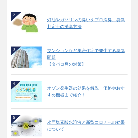
2
灯油やガソリンの臭いをプロ消臭、臭気
判定士の消臭方法
3
マンションなど集合住宅で発生する臭気
問題
【タバコ臭の対策】
4
オゾン発生器の効果を解説！価格やおす
すめ機器まで紹介！
5
次亜塩素酸水溶液と新型コロナへの効果
について