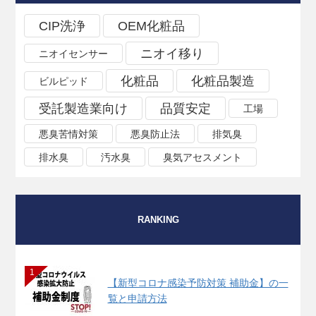
CIP洗浄
OEM化粧品
ニオイ移り
ニオイセンサー
化粧品
化粧品製造
ビルピッド
受託製造業向け
品質安定
工場
悪臭苦情対策
悪臭防止法
排気臭
排水臭
汚水臭
臭気アセスメント
RANKING
1
【新型コロナ感染予防対策 補助金】の一
覧と申請方法