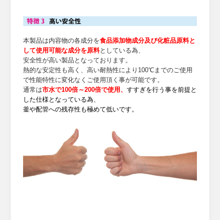
本製品は内容物の各成分を
食品添加物成分及び化粧品原料と
して使用可能な成分を原料
としている為、
安全性が高い製品となっております。
熱的な安定性も高く、高い耐熱性により100℃までのご使用
で性能特性に変化なくご使用頂く事が可能です。
通常は
市水で100倍～200倍で使用、
すすぎを行う事を前提と
した仕様となっている為、
釜や配管への残存性も極めて低いです。