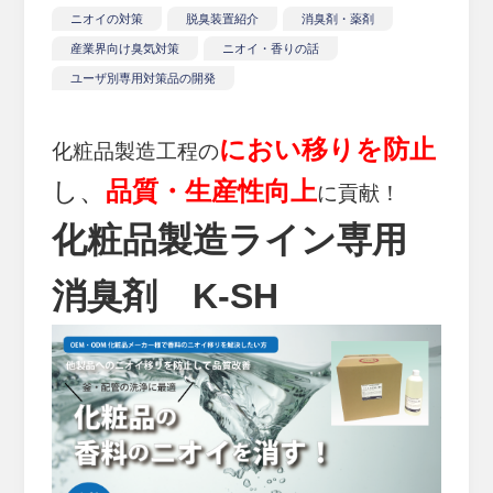
ニオイの対策
脱臭装置紹介
消臭剤・薬剤
産業界向け臭気対策
ニオイ・香りの話
ユーザ別専用対策品の開発
におい移りを防止
化粧品製造工程の
し、
品質・生産性向上
に貢献！
化粧品製造ライン専用
消臭剤 K-SH