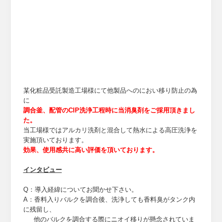
某化粧品受託製造工場様にて他製品へのにおい移り防止の為
に
調合釜、配管のCIP洗浄工程時に当消臭剤をご採用頂きまし
た。
当工場様ではアルカリ洗剤と混合して熱水による高圧洗浄を
実施頂いております。
効果、使用感共に高い評価を頂いております。
インタビュー
Q：導入経緯についてお聞かせ下さい。
A：香料入りバルクを調合後、洗浄しても香料臭がタンク内
に残留し、
他のバルクを調合する際にニオイ移りが懸念されていま