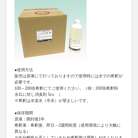
●使用方法
販売は原液にて行っておりますので使用時には水での希釈が
必要です。
100～200倍希釈にてご使用ください。（例：200倍希釈時
水1Lに対し消臭剤 5cc ）
※希釈は水道水（市水）が望ましいです。
●保存期間
原液：開封後1年
希釈液：希釈後、即日～2週間程度（使用環境により大幅に
異なる）
※生分解性を高くしているため希釈後は腐敗しやすくなりま