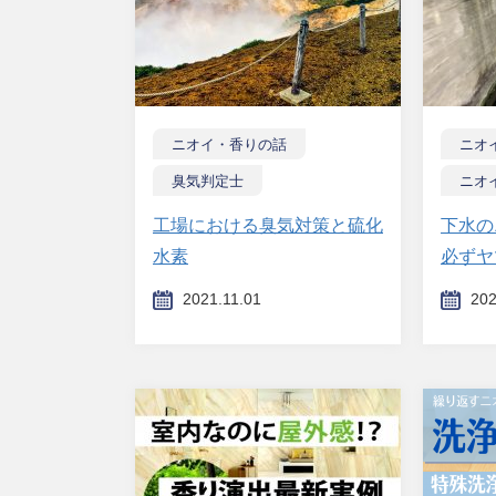
ニオイ・香りの話
ニオ
臭気判定士
ニオ
工場における臭気対策と硫化
下水の
水素
必ずヤ
2021.11.01
202