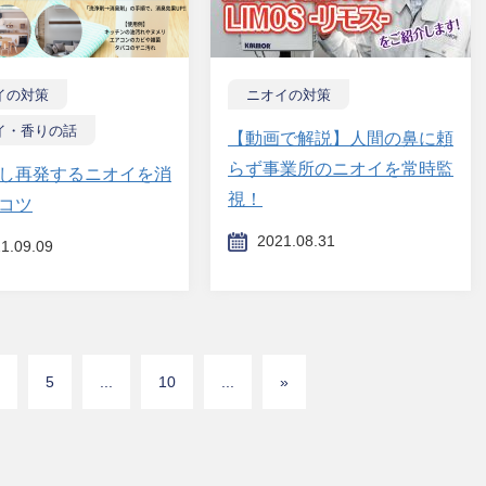
イの対策
ニオイの対策
イ・香りの話
【動画で解説】人間の鼻に頼
らず事業所のニオイを常時監
し再発するニオイを消
視！
コツ
2021.08.31
1.09.09
5
...
10
...
»