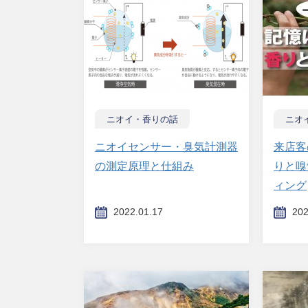
ニオイ・香りの話
ニオ
ニオイセンサー・臭気計測器
来店客
の測定原理と仕組み
りと嗅
ィング
2022.01.17
202