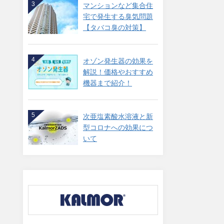
3
マンションなど集合住
宅で発生する臭気問題
【タバコ臭の対策】
4
オゾン発生器の効果を
解説！価格やおすすめ
機器まで紹介！
5
次亜塩素酸水溶液と新
型コロナへの効果につ
いて