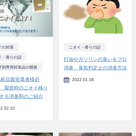
イの対策
ニオイ・香りの話
イ・香りの話
灯油やガソリンの臭いをプロ
ザ別専用対策品の開発
消臭、臭気判定士の消臭方法
化粧品製造業者様必
2022.01.18
 製造時のニオイ移り
する消臭剤のご紹介
2.02.10