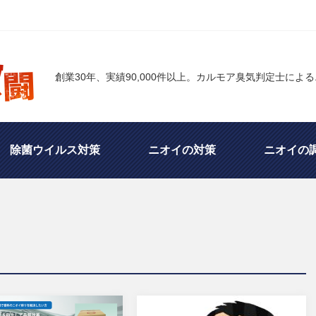
創業30年、実績90,000件以上。カルモア臭気判定士によ
除菌ウイルス対策
ニオイの対策
ニオイの
・香りの話
ユーザ別専用対策品の開発
臭気判
他