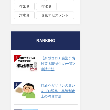
排気臭
排水臭
汚水臭
臭気アセスメント
RANKING
1
【新型コロナ感染予防
対策 補助金】の一覧と
申請方法
2
灯油やガソリンの臭い
をプロ消臭、臭気判定
士の消臭方法