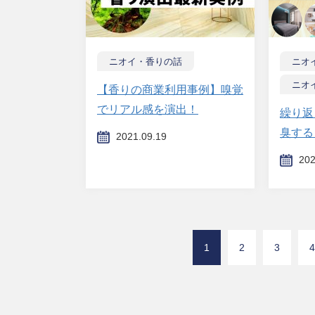
ニオイ・香りの話
ニオ
ニオ
【香りの商業利用事例】嗅覚
でリアル感を演出！
繰り返
臭する
2021.09.19
202
1
2
3
4