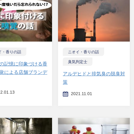
イ・香りの話
ニオイ・香りの話
臭気判定士
の記憶に印象づける香
覚による店舗ブランデ
アルデヒドと排気臭の脱臭対
策
2.01.13
2021.11.01