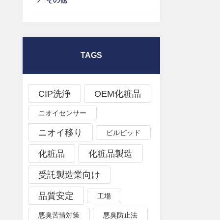
その他
TAGS
CIP洗浄
OEM化粧品
ニオイセンサー
ニオイ移り
ビルピッド
化粧品
化粧品製造
受託製造業向け
品質安定
工場
悪臭苦情対策
悪臭防止法