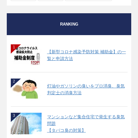
RANKING
1
【新型コロナ感染予防対策 補助金】の一
覧と申請方法
2
灯油やガソリンの臭いをプロ消臭、臭気
判定士の消臭方法
3
マンションなど集合住宅で発生する臭気
問題
【タバコ臭の対策】