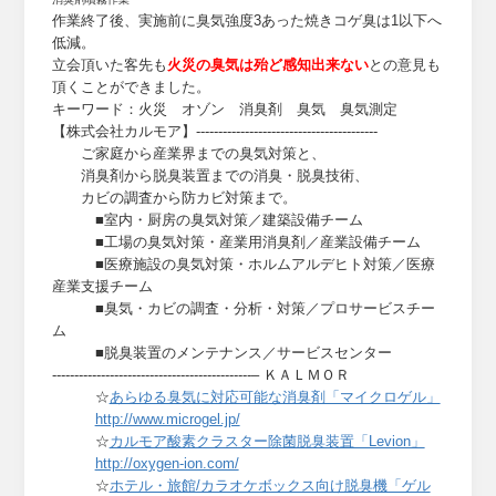
作業終了後、実施前に臭気強度3あった焼きコゲ臭は1以下へ
低減。
立会頂いた客先も
火災の臭気は殆ど感知出来ない
との意見も
頂くことができました。
キーワード：火災 オゾン 消臭剤 臭気 臭気測定
【株式会社カルモア】-----------------------------------------
ご家庭から産業界までの臭気対策と、
消臭剤から脱臭装置までの消臭・脱臭技術、
カビの調査から防カビ対策まで。
■室内・厨房の臭気対策／建築設備チーム
■工場の臭気対策・産業用消臭剤／産業設備チーム
■医療施設の臭気対策・ホルムアルデヒト対策／医療
産業支援チーム
■臭気・カビの調査・分析・対策／プロサービスチー
ム
■脱臭装置のメンテナンス／サービスセンター
---------------------------------------------– ＫＡＬＭＯＲ
☆
あらゆる臭気に対応可能な消臭剤「マイクロゲル」
http://www.microgel.jp/
☆
カルモア酸素クラスター除菌脱臭装置「Levion」
http://oxygen-ion.com/
☆
ホテル・旅館/カラオケボックス向け脱臭機「ゲル