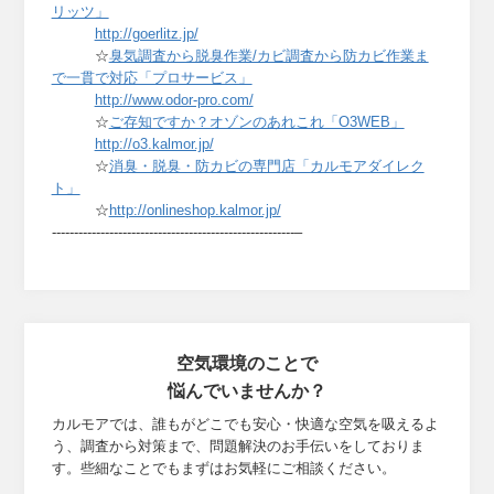
リッツ」
http://goerlitz.jp/
☆
臭気調査から脱臭作業/カビ調査から防カビ作業ま
で一貫で対応「プロサービス」
http://www.odor-pro.com/
☆
ご存知ですか？オゾンのあれこれ「O3WEB」
http://o3.kalmor.jp/
☆
消臭・脱臭・防カビの専門店「カルモアダイレク
ト」
☆
http://onlineshop.kalmor.jp/
-------------------------------------------------------–
空気環境のことで
悩んでいませんか？
カルモアでは、誰もがどこでも安心・快適な空気を吸えるよ
う、調査から対策まで、
問題解決のお手伝いをしておりま
す。些細なことでもまずはお気軽にご相談ください。