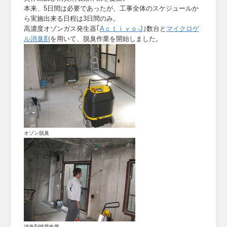
本来、5日間は必要であったが、工事全体のスケジュールか
ら実施出来る日程は3日間のみ。
高濃度オゾンガス発生器｢
Aｃｔｉｖｏ-J
｣数台と
マイクロゲ
ル消臭剤
を用いて、脱臭作業を開始しました。
オゾン脱臭
消臭剤噴霧作業