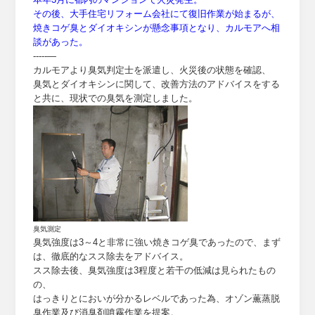
その後、大手住宅リフォーム会社にて復旧作業が始まるが、
焼きコゲ臭とダイオキシンが懸念事項となり、カルモアへ相
談があった。
-----—
カルモアより臭気判定士を派遣し、火災後の状態を確認、
臭気とダイオキシンに関して、改善方法のアドバイスをする
と共に、現状での臭気を測定しました。
臭気測定
臭気強度は3～4と非常に強い焼きコゲ臭であったので、まず
は、徹底的なスス除去をアドバイス。
スス除去後、臭気強度は3程度と若干の低減は見られたもの
の、
はっきりとにおいが分かるレベルであった為、オゾン薫蒸脱
臭作業及び消臭剤噴霧作業を提案。