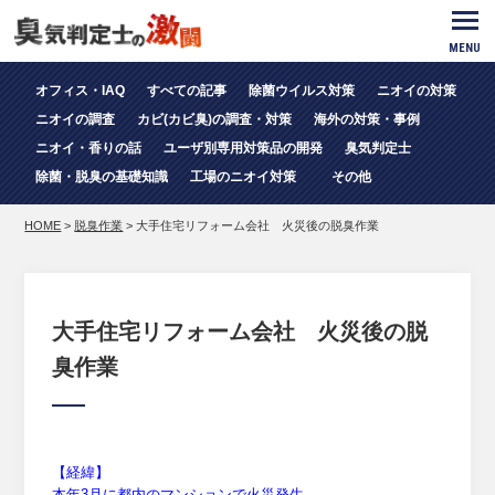
MENU
オフィス・IAQ
すべての記事
除菌ウイルス対策
ニオイの対策
ニオイの調査
カビ(カビ臭)の調査・対策
海外の対策・事例
ニオイ・香りの話
ユーザ別専用対策品の開発
臭気判定士
除菌・脱臭の基礎知識
工場のニオイ対策
その他
HOME
>
脱臭作業
>
大手住宅リフォーム会社 火災後の脱臭作業
大手住宅リフォーム会社 火災後の脱
臭作業
【経緯】
本年3月に都内のマンションで火災発生。