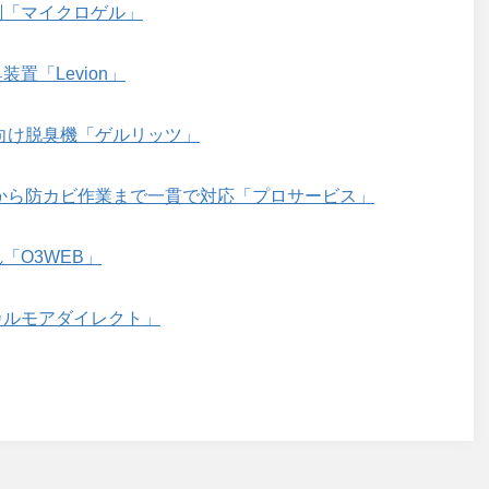
剤「マイクロゲル」
置「Levion」
向け脱臭機「ゲルリッツ」
から防カビ作業まで一貫で対応「プロサービス」
「O3WEB」
カルモアダイレクト」