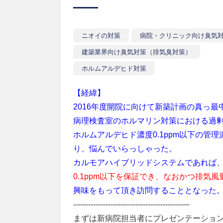
ニオイの対策
病院・クリニック向け臭気
建築業界向け臭気対策（排気臭対策）
ホルムアルデヒド対策
【経緯】
2016年度開院に向けて新築計画の真っ最
病理検査室のホルマリン対策における過
ホルムアルデヒド濃度0.1ppm以下の
り、悩んでいらっしゃった。
カルモアハイブリッドシステムであれば
0.1ppm以下を保証でき、なおかつ排気
興味をもって頂き訪問することとなった
---------------------------------------------–
まずは新病院担当者にプレゼンテーショ