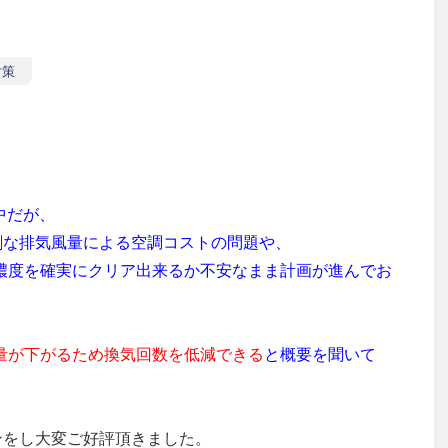
対策
中だが、
剰な排気風量による空調コストの問題や、
管理濃度を確実にクリア出来るか不安なまま計画が進んでお
、
風量が下がるため換気回数を低減できる
と概要を聞いて
。
ンをし大変ご好評頂きました。