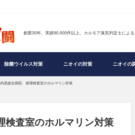
創業30年、実績90,000件以上。カルモア臭気判定士によ
除菌ウイルス対策
ニオイの対策
ニオイの
都内某総合病院 病理検査室のホルマリン対策
・香りの話
ユーザ別専用対策品の開発
臭気判
他
理検査室のホルマリン対策