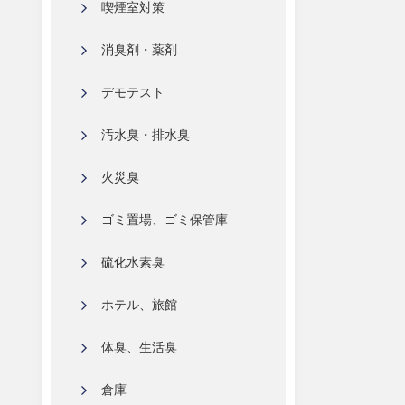
喫煙室対策
消臭剤・薬剤
デモテスト
汚水臭・排水臭
火災臭
ゴミ置場、ゴミ保管庫
硫化水素臭
ホテル、旅館
体臭、生活臭
倉庫