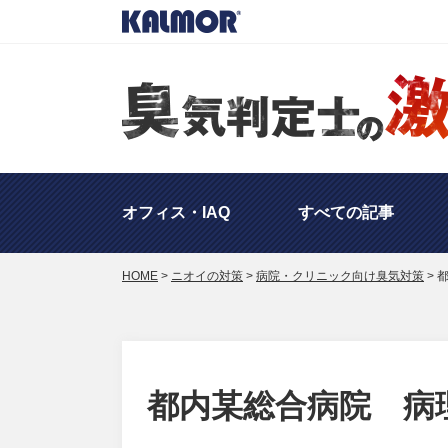
オフィス・IAQ
すべての記事
HOME
>
ニオイの対策
>
病院・クリニック向け臭気対策
>
海外の対策・事例
ニオイ
工場のニオイ対策
その
都内某総合病院 病