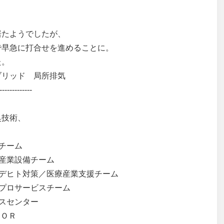
居たようでしたが、
で早急に打合せを進めることに。
た。
ブリッド 局所排気
---------
、
技術、
チーム
産業設備チーム
ルデヒト対策／医療産業支援チーム
プロサービスチーム
スセンター
ＫＡＬＭＯＲ