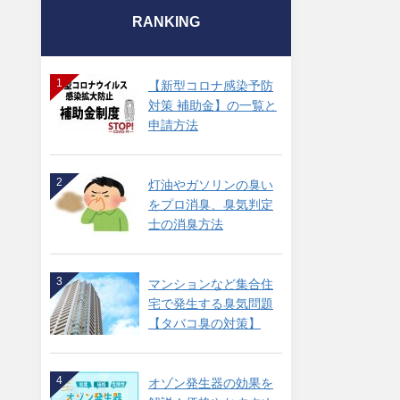
RANKING
1
【新型コロナ感染予防
対策 補助金】の一覧と
申請方法
2
灯油やガソリンの臭い
をプロ消臭、臭気判定
士の消臭方法
3
マンションなど集合住
宅で発生する臭気問題
【タバコ臭の対策】
4
オゾン発生器の効果を