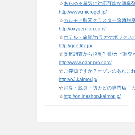
☆
あらゆる臭気に対応可能な消臭
http://www.microgel.jp/
☆
カルモア酸素クラスター除菌脱臭装
http://oxygen-ion.com/
☆
ホテル・旅館/カラオケボックス
http://goerlitz.jp/
☆
臭気調査から脱臭作業/カビ調査
http://www.odor-pro.com/
☆
ご存知ですか？オゾンのあれこれ
http://o3.kalmor.jp/
☆
消臭・脱臭・防カビの専門店「
☆
http://onlineshop.kalmor.jp/
-------------------------------------------------------–