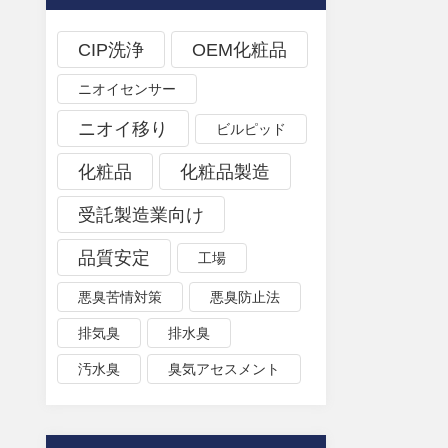
CIP洗浄
OEM化粧品
ニオイセンサー
ニオイ移り
ビルピッド
化粧品
化粧品製造
受託製造業向け
品質安定
工場
悪臭苦情対策
悪臭防止法
排気臭
排水臭
汚水臭
臭気アセスメント