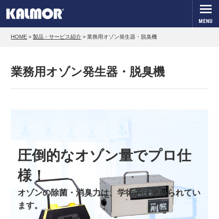
MENU
HOME
>
製品・サービス紹介
>
業務用オゾン発生器・脱臭機
業務用オゾン発生器・脱臭機
圧倒的なオゾン量でプロ仕
様！
オゾンの除菌・消臭力は、学術的に認められてい
ます。