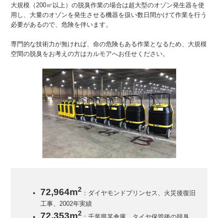
大規模（200㎡以上）の脱臭作業の場合は超大型のオゾン発生器を使
用し、大量のオゾンを発生させる機器を扱い数日間かけて作業を行う
必要があるので、危険を伴います。
専門的な技術力が無ければ、命の危険もある作業となるため、大規模
空間の脱臭をお考えの方はカルモアへお任せください。
2
72,964m
：ダイヤモンドプリンセス、火災後復旧
工事、2002年実績
2
72,353m
：千葉県某倉庫、タイヤ保管後の脱臭、