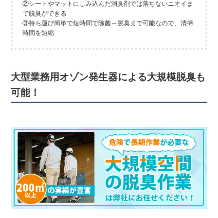
②シートやマットにしみ込んだ消臭剤では落ちないニオイま
で脱臭ができる
③持ち運び簡単で短時間で除菌～脱臭まで可能なので、清掃
時間を短縮
大型業務用オゾン発生器による大規模脱臭も
可能！