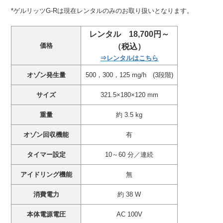
*ゲルリッツG-Rは現在レンタルのみのお取り扱いとなります。
レンタル 18,700円～
価格
（税込）
⇒レンタルはこちら
オゾン発生量
500，300，125 mg/h (3段階)
サイズ
321.5×180×120 mm
重量
約 3.5 kg
オゾン回収機能
有
タイマー設定
10～60 分／連続
アイドリング機能
無
消費電力
約 38 W
本体電源電圧
AC 100V