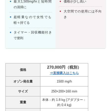
最大1,500mg/hrと短時間
価格が少し高い
の清掃に
大空間での使用には不向
超軽量なので女性でも
き
軽々持てる
タイマー・回収機能付き
で便利
270,000円（税別）
価格
⇒直接購入はこちら
オゾン発生量
1500 mg/h
サイズ
250×200×160 mm
本体：約 1.8 kg (アダプター：
重量
約 0.4 kg)