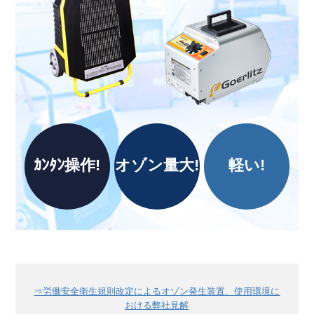
ｶﾝﾀﾝ操作!
オゾン量大!
軽い!
⇒労働安全衛生規則改定によるオゾン発生装置、使用環境に
おける弊社見解