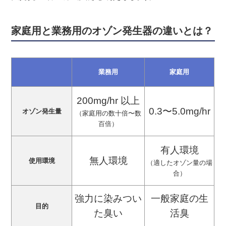
家庭用と業務用のオゾン発生器の違いとは？
業務用
家庭用
200mg/hr 以上
0.3〜5.0mg/hr
オゾン発生量
（家庭用の数十倍〜数
百倍）
有人環境
無人環境
使用環境
（適したオゾン量の場
合）
強力に染みつい
一般家庭の生
目的
た臭い
活臭