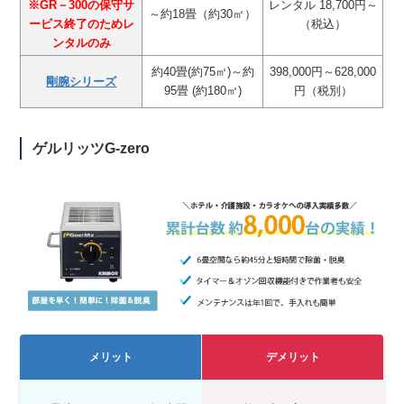
※GR－300の保守サ
レンタル 18,700円～
～約18畳（約30㎡）
ービス終了のためレ
（税込）
ンタルのみ
約40畳(約75㎡)～約
398,000円～628,000
剛腕シリーズ
95畳 (約180㎡)
円（税別）
ゲルリッツG-zero
メリット
デメリット