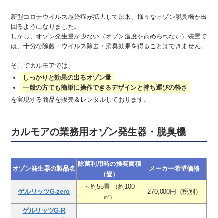
新型コロナウイルス感染症が拡大して以来、様々なオゾン脱臭機が出
回るようになりました。
しかし、オゾン発生量が少ない（オゾン濃度を高められない）装置で
は、十分な除菌・ウイルス除去・消臭効果を得ることはできません。
そこでカルモアでは、
しっかりと効果の出るオゾン量
一般の方でも簡単に操作できるデザインと持ち運びの軽さ
を実現する商品を販売＆レンタルしております。
カルモアの業務用オゾン発生器・脱臭機
除菌利用時の推奨面積
オゾン発生器の製品名
メーカー希望価格
（畳）
～約55畳 （約100
ゲルリッツG-zero
270,000円（税別）
㎡）
ゲルリッツG-R