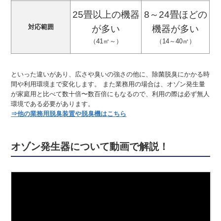
25畳以上の機器
8～24畳ほどの
対応範囲
が多い
機器が多い
（41㎡～）
（14～40㎡）
といった違いがあり、広さや臭いの強さの他に、除菌脱臭にかかる時
間や利用環境まで変化します。 また業務用の場合は、オゾン発生量
が家庭用と比べて数十倍〜数百倍にもなるので、利用の際は必ず無人
環境である必要があります。
⇒他の業務用脱臭装置や脱臭機はこちら
オゾン発生器について動画で解説！