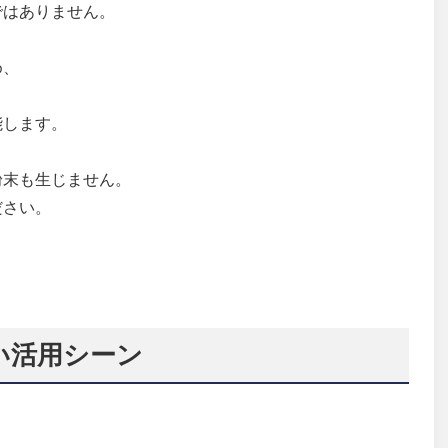
ではありません。
め、
能します。
粉末も生じません。
ださい。
い活用シーン