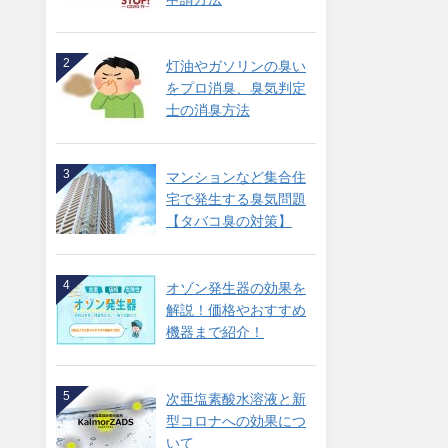
2
灯油やガソリンの臭い
をプロ消臭、臭気判定
士の消臭方法
3
マンションなど集合住
宅で発生する臭気問題
【タバコ臭の対策】
4
オゾン発生器の効果を
解説！価格やおすすめ
機器まで紹介！
5
次亜塩素酸水溶液と新
型コロナへの効果につ
いて