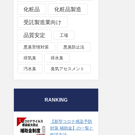
化粧品
化粧品製造
受託製造業向け
品質安定
工場
悪臭苦情対策
悪臭防止法
排気臭
排水臭
汚水臭
臭気アセスメント
RANKING
1
【新型コロナ感染予防
対策 補助金】の一覧と
申請方法