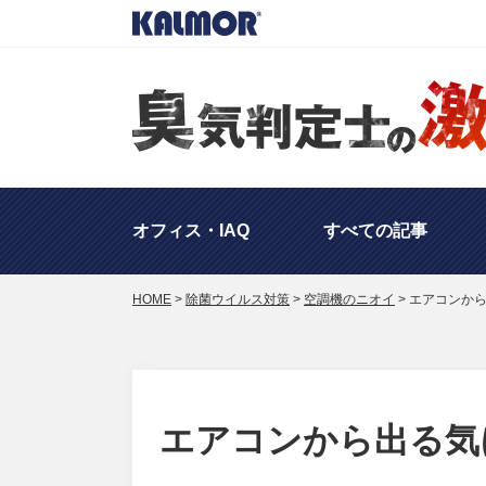
オフィス・IAQ
すべての記事
HOME
>
除菌ウイルス対策
>
空調機のニオイ
>
エアコンか
海外の対策・事例
ニオイ
工場のニオイ対策
その
エアコンから出る気