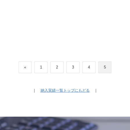
«
1
2
3
4
5
｜
納入実績一覧トップにもどる
｜