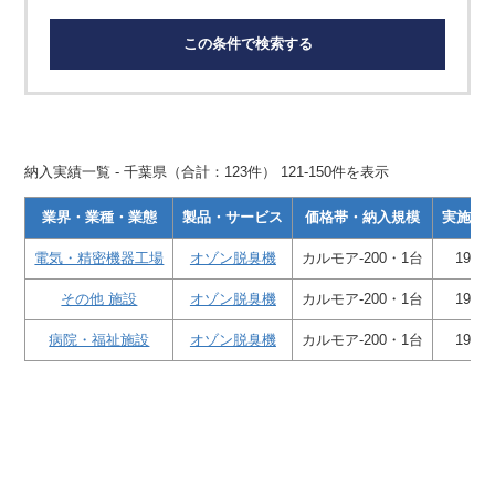
この条件で検索する
納入実績一覧 - 千葉県（合計：123件） 121-150件を表示
業界・業種・業態
製品・サービス
価格帯・納入規模
実施・
電気・精密機器工場
オゾン脱臭機
カルモア-200・1台
1993
その他 施設
オゾン脱臭機
カルモア-200・1台
1993
病院・福祉施設
オゾン脱臭機
カルモア-200・1台
1992