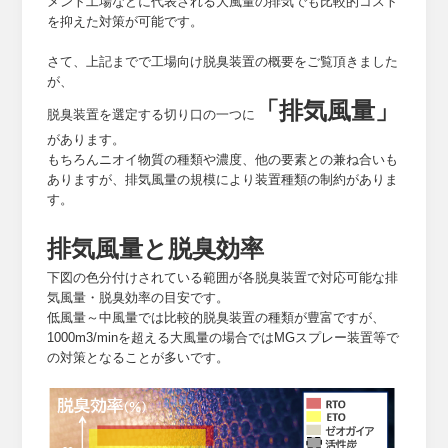
メント工場などに代表される大風量の排気でも比較的コスト
を抑えた対策が可能です。
さて、上記までで工場向け脱臭装置の概要をご覧頂きました
が、
「排気風量」
脱臭装置を選定する切り口の一つに
があります。
もちろんニオイ物質の種類や濃度、他の要素との兼ね合いも
ありますが、排気風量の規模により装置種類の制約がありま
す。
排気風量と脱臭効率
下図の色分付けされている範囲が各脱臭装置で対応可能な排
気風量・脱臭効率の目安です。
低風量～中風量では比較的脱臭装置の種類が豊富ですが、
1000m3/minを超える大風量の場合ではMGスプレー装置等で
の対策となることが多いです。