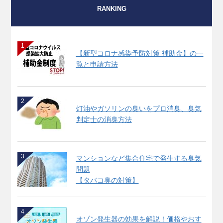
RANKING
1
【新型コロナ感染予防対策 補助金】の一
覧と申請方法
2
灯油やガソリンの臭いをプロ消臭、臭気
判定士の消臭方法
3
マンションなど集合住宅で発生する臭気
問題
【タバコ臭の対策】
4
オゾン発生器の効果を解説！価格やおす