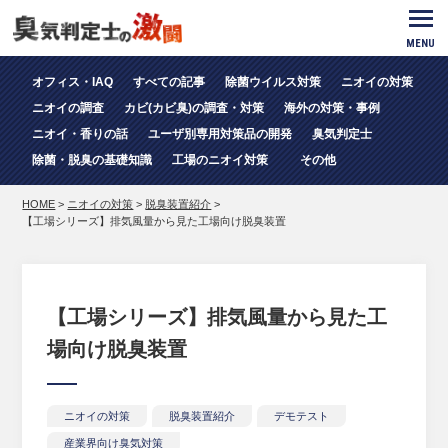
MENU
オフィス・IAQ
すべての記事
除菌ウイルス対策
ニオイの対策
ニオイの調査
カビ(カビ臭)の調査・対策
海外の対策・事例
ニオイ・香りの話
ユーザ別専用対策品の開発
臭気判定士
除菌・脱臭の基礎知識
工場のニオイ対策
その他
HOME
>
ニオイの対策
>
脱臭装置紹介
>
【工場シリーズ】排気風量から見た工場向け脱臭装置
【工場シリーズ】排気風量から見た工
場向け脱臭装置
ニオイの対策
脱臭装置紹介
デモテスト
産業界向け臭気対策