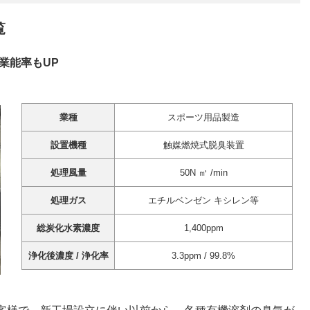
覧
業能率もUP
業種
スポーツ用品製造
設置機種
触媒燃焼式脱臭装置
処理風量
50N ㎥ /min
処理ガス
エチルベンゼン キシレン等
総炭化水素濃度
1,400ppm
浄化後濃度 / 浄化率
3.3ppm / 99.8%