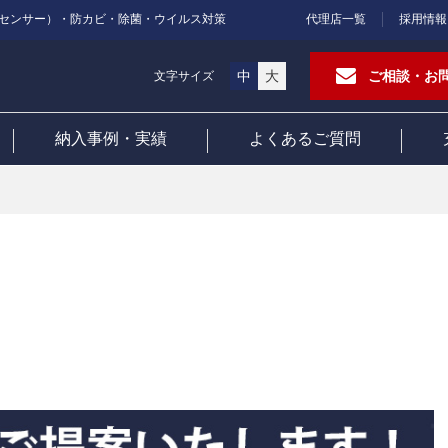
センサー）・防カビ・除菌・ウイルス対策
代理店一覧
採用情報
中
大
ご相談・お
文字サイズ
納入事例・実績
よくあるご質問