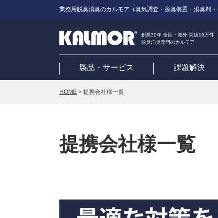
業務用脱臭消臭のカルモア（臭気調査・脱臭装置・消臭剤・
創業30年 全国・海外 実績10万件
脱臭消臭専門のカルモア
製品・サービス
課題解決
HOME
>
提携会社様一覧
提携会社様一覧