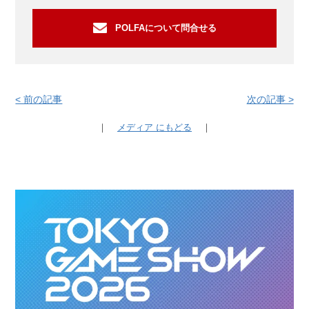
POLFAについて問合せる
< 前の記事
次の記事 >
｜
メディア にもどる
｜