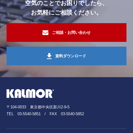
病院・福祉施設
セラミックフィルター脱臭装置ゼオ
空気のことでお困りでしたら、
お気軽にご相談ください。
住居・マンション
活性炭脱臭装置・活性炭
学校法人・施設
セラミックフィルター脱臭装置ゼオ
ご相談・お問い合わせ
学校法人・施設
セラミックフィルター脱臭装置ゼオ
学校法人・施設
セラミックフィルター脱臭装置ゼオ
商業施設・複合ビル施設
資料ダウンロード
セラミックフィルター脱臭装置ゼオ
その他 施設
酸素クラスター除菌脱臭装置レビ
飲食店
セラミックフィルター脱臭装置ゼオ
住居・マンション
カビ調査・対策・分析
飲食店
セラミックフィルター脱臭装置ゼオ
〒104-0033 東京都中央区新川2-9-5
住居・マンション
カビ調査・対策・分析
TEL
03-5540-5851
/ FAX 03-5540-5852
化学・薬品・繊維・化成品工場
活性炭脱臭装置・活性炭