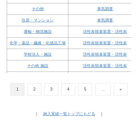
その他
臭気調査
住居・マンション
臭気調査
運輸・物流施設
活性炭脱臭装置・活性炭
化学・薬品・繊維・化成品工場
活性炭脱臭装置・活性炭
学校法人・施設
活性炭脱臭装置・活性炭
その他 施設
活性炭脱臭装置・活性炭
化学・薬品・繊維・化成品工場
活性炭脱臭装置・活性炭
病院・福祉施設
活性炭脱臭装置・活性炭
1
2
3
4
5
...
»
その他 施設
活性炭脱臭装置・活性炭
その他 施設
活性炭脱臭装置・活性炭
｜
納入実績一覧トップにもどる
｜
印刷・樹脂・塗料工場
活性炭脱臭装置・活性炭
電気・精密機器工場
活性炭脱臭装置・活性炭