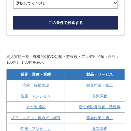
この条件で検索する
納入実績一覧 - 有機溶剤(VOC)臭・芳香族・アルデヒド類（合計：
160件） 1-30件を表示
業界・業種・業態
製品・サービス
病院・福祉施設
脱臭作業・施工
住居・マンション
臭気調査
その他 施設
活性炭脱臭装置・活性炭
オフィスビル・複合ビル施設
脱臭作業・施工
住居・マンション
臭気調査