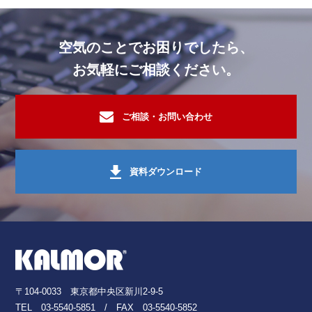
印刷・樹脂・塗料工場
活性炭脱臭装置・活性炭
印刷・樹脂・塗料工場
活性炭脱臭装置・活性炭
空気のことでお困りでしたら、
お気軽にご相談ください。
印刷・樹脂・塗料工場
活性炭脱臭装置・活性炭
オフィスビル・複合ビル施設
脱臭作業・施工
ご相談・お問い合わせ
その他 施設
活性炭脱臭装置・活性炭
住居・マンション
臭気調査
オフィスビル・複合ビル施設
資料ダウンロード
臭気調査
臭気調査
オフィスビル・複合ビル施設
臭気測定（嗅覚測定）
住居・マンション
臭気調査
病院・福祉施設
酸素クラスター除菌脱臭装置レビオ
臭気測定（嗅覚測定）
〒104-0033 東京都中央区新川2-9-5
オフィスビル・複合ビル施設
臭気成分分析
TEL
03-5540-5851
/ FAX 03-5540-5852