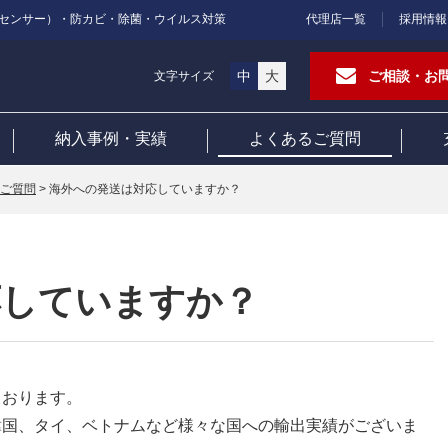
センサー）・防カビ・除菌・ウイルス対策
代理店一覧
採用情報
中
大
ご相談・お
文字サイズ
納入事例・実績
よくあるご質問
ご質問
>
海外への発送は対応していますか？
応していますか？
ております。
韓国、タイ、ベトナムなど様々な国への輸出実績がございま