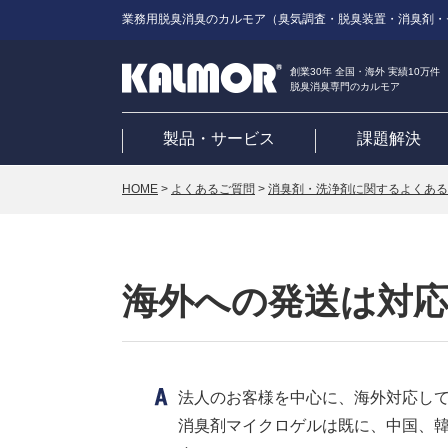
業務用脱臭消臭のカルモア（臭気調査・脱臭装置・消臭剤・
創業30年 全国・海外 実績10万件
脱臭消臭専門のカルモア
製品・サービス
課題解決
HOME
>
よくあるご質問
>
消臭剤・洗浄剤に関するよくある
海外への発送は対
法人のお客様を中心に、海外対応し
消臭剤マイクロゲルは既に、中国、