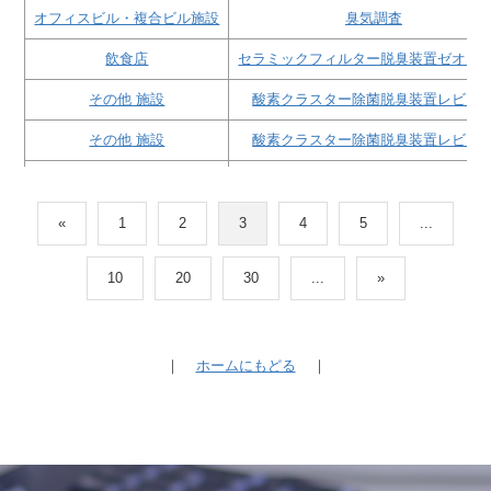
オフィスビル・複合ビル施設
臭気調査
飲食店
セラミックフィルター脱臭装置ゼオガ
その他 施設
酸素クラスター除菌脱臭装置レビオ
その他 施設
酸素クラスター除菌脱臭装置レビオ
オフィスビル・複合ビル施設
活性炭脱臭装置・活性炭
飲食店
セラミックフィルター脱臭装置ゼオガ
«
1
2
3
4
5
...
商業施設・複合ビル施設
活性炭脱臭装置・活性炭
10
20
30
...
»
オフィスビル・複合ビル施設
セラミックフィルター脱臭装置ゼオガ
住居・マンション
カビ調査・対策・分析
｜
ホームにもどる
｜
ホテル・旅館・リゾート施設
酸素クラスター除菌脱臭装置レビオ
オフィスビル・複合ビル施設
空間フレグランス
商業施設・複合ビル施設
カビ調査・対策・分析