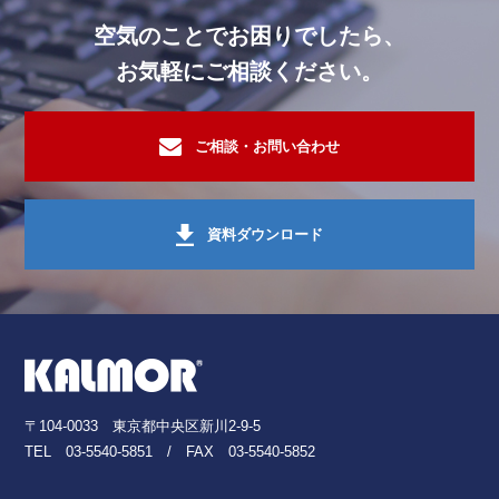
病院・福祉施設
空間フレグランス
空気のことでお困りでしたら、
ホテル・旅館・リゾート施設
空間フレグランス
お気軽にご相談ください。
オフィスビル・複合ビル施設
空間フレグランス
商業施設・複合ビル施設
酸素クラスター除菌脱臭装置レビオ
ご相談・お問い合わせ
住居・マンション
臭気調査
その他
空間フレグランス
資料ダウンロード
病院・福祉施設
酸素クラスター除菌脱臭装置レビオ
行政・公共施設
臭気調査
電気・精密機器工場
酸素クラスター除菌脱臭装置レビオ
ホテル・旅館・リゾート施設
活性炭脱臭装置・活性炭
〒104-0033 東京都中央区新川2-9-5
オフィスビル・複合ビル施設
空間フレグランス
TEL
03-5540-5851
/ FAX 03-5540-5852