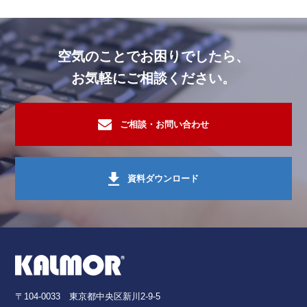
病院・福祉施設
活性炭脱臭装置
その他 施設
活性炭脱臭装置
空気のことでお困りでしたら、
不明
活性炭脱臭装置
お気軽にご相談ください。
オフィスビル・複合ビル施設
活性炭脱臭装置
行政・公共施設
活性炭脱臭装置
ご相談・お問い合わせ
その他 施設
活性炭脱臭装置
行政・公共施設
活性炭脱臭装置
資料ダウンロード
その他 工場
活性炭脱臭装置
文化・娯楽施設
活性炭脱臭装置
ホテル・旅館・リゾート施設
オゾン脱臭
スーパー・小売業・卸商社
オゾン脱臭
〒104-0033 東京都中央区新川2-9-5