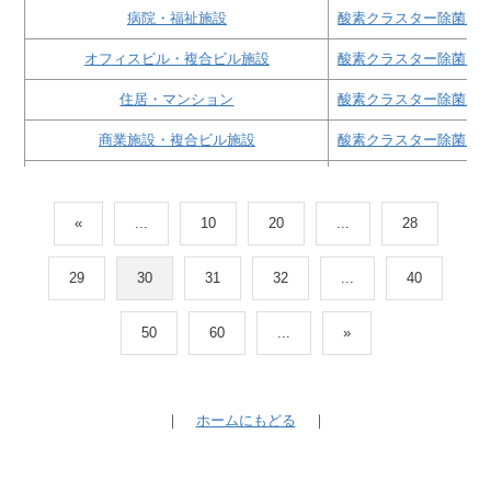
病院・福祉施設
酸素クラスター除菌脱
オフィスビル・複合ビル施設
酸素クラスター除菌脱
住居・マンション
酸素クラスター除菌脱
商業施設・複合ビル施設
酸素クラスター除菌脱
商業施設・複合ビル施設
酸素クラスター除菌脱
病院・福祉施設
酸素クラスター除菌脱
«
...
10
20
...
28
ごみ・産廃・リサイクル・下水・堆肥化施設
酸素クラスター除菌脱
29
30
31
32
...
40
商業施設・複合ビル施設
酸素クラスター除菌脱
50
60
...
»
商業施設・複合ビル施設
酸素クラスター除菌脱
商業施設・複合ビル施設
酸素クラスター除菌脱
｜
ホームにもどる
｜
ホテル・旅館・リゾート施設
酸素クラスター除菌脱
印刷・樹脂・塗料工場
活性炭脱臭装置