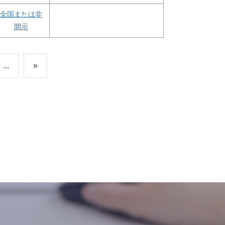
全国または非
開示
...
»