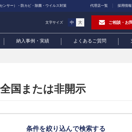
センサー）・防カビ・除菌・ウイルス対策
代理店一覧
採用情報
中
大
ご相談・お
文字サイズ
納入事例・実績
よくあるご質問
 全国または非開示
条件を絞り込んで検索する