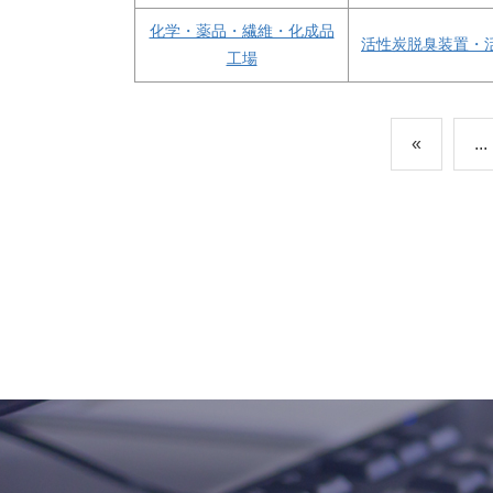
化学・薬品・繊維・化成品
活性炭脱臭装置・
工場
«
...