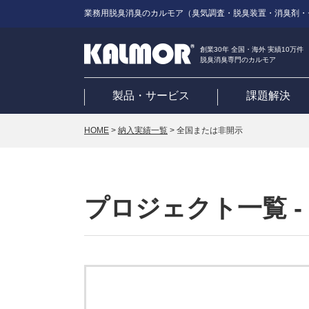
業務用脱臭消臭のカルモア（臭気調査・脱臭装置・消臭剤・
創業30年 全国・海外 実績10万件
脱臭消臭専門のカルモア
製品・サービス
課題解決
HOME
>
納入実績一覧
>
全国または非開示
プロジェクト一覧 -