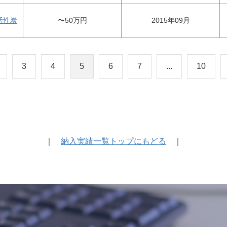
活性炭
〜50万円
2015年09月
3
4
5
6
7
...
10
｜
納入実績一覧トップにもどる
｜