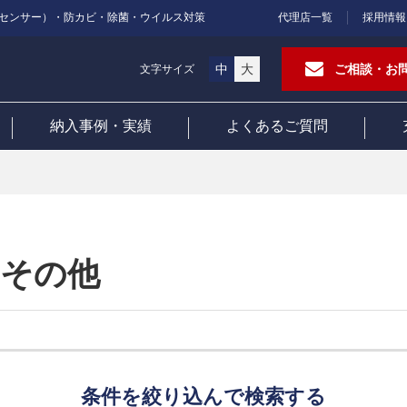
センサー）・防カビ・除菌・ウイルス対策
代理店一覧
採用情報
中
大
ご相談・お
文字サイズ
納入事例・実績
よくあるご質問
 その他
条件を絞り込んで検索する