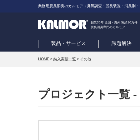
業務用脱臭消臭のカルモア（臭気調査・脱臭装置・消臭剤・
創業30年 全国・海外 実績10万件
脱臭消臭専門のカルモア
製品・サービス
課題解決
HOME
>
納入実績一覧
>
その他
プロジェクト一覧 -