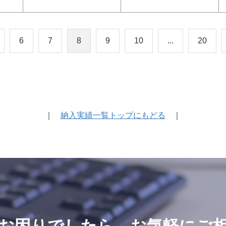
6
7
8
9
10
...
20
｜
納入実績一覧トップにもどる
｜