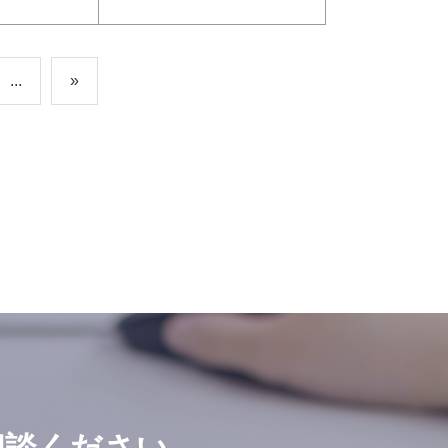
...
»