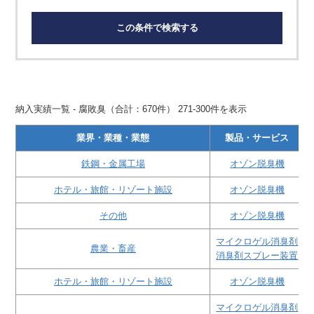
この条件で検索する
納入実績一覧 - 腐敗臭（合計：670件） 271-300件を表示
業界・業種・業態
製品・サービス
鉄鋼・金属工場
オゾン脱臭機
ホテル・旅館・リゾート施設
オゾン脱臭機
その他
オゾン脱臭機
マイクロゲル消臭剤
農業・畜産
消臭剤スプレー装置
ホテル・旅館・リゾート施設
オゾン脱臭機
マイクロゲル消臭剤