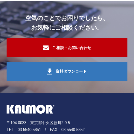
スーパー・小売業・卸商社
オゾン脱臭機
ホテル・旅館・リゾート施設
空気のことでお困りでしたら、
オゾン脱臭機
住居・マンション
お気軽にご相談ください。
その他
オゾン脱臭機
その他
オゾン脱臭機
ご相談・お問い合わせ
飲食店
オゾン脱臭機
ホテル・旅館・リゾート施設
オゾン脱臭機
住居・マンション
資料ダウンロード
ホテル・旅館・リゾート施設
オゾン脱臭機
住居・マンション
商業施設・複合ビル施設
オゾン脱臭機
スーパー・小売業・卸商社
オゾン脱臭機
スーパー・小売業・卸商社
オゾン脱臭機
〒104-0033 東京都中央区新川2-9-5
TEL
03-5540-5851
/ FAX 03-5540-5852
ホテル・旅館・リゾート施設
オゾン脱臭機