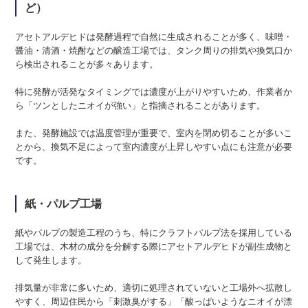
ど）
アセトアルデヒドは発酵過程で自然に生成されることが多く、味噌・
醤油・清酒・焼酎などの醸造工場では、タンク周りの排気や換気口か
ら検出されることが多々あります。
特に発酵が活発なタイミングでは濃度が上がりやすいため、作業者か
ら「ツンとしたニオイが強い」と指摘されることがあります。
また、発酵施設では温度管理が重要で、室内を閉め切ることが多いこ
とから、換気不足によって室内濃度が上昇しやすい点にも注意が必要
です。
紙・パルプ工場
紙やパルプの製造工程のうち、特にクラフトパルプ法を採用している
工場では、木材の成分を分解する際にアセトアルデヒドが副生成物と
して発生します。
排気量が非常に多いため、適切に処理されていないと工場外へ拡散し
やすく、周辺住民から「刺激臭がする」「酸っぱいようなニオイが漂