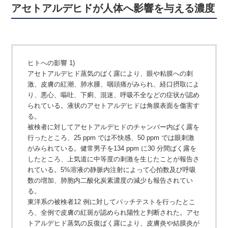
アセトアルデヒドが人体へ影響を与える濃度
ヒトへの影響 1)
アセトアルデヒド蒸気のばく露により、眼や粘膜への刺
激、皮膚の紅潮、肺水腫、咽頭痛が
みられ、経口摂取によ
り、悪心、嘔吐、下痢、混迷、呼吸不全などの症状が認め
られている。
液状のアセトアルデヒドは角膜表面を傷害す
る。
被検者に対してアセトアルデヒドのチャンバー内ばく露を
行ったところ、25 ppm では不快感、
50 ppm では眼刺激
がみられている。健常男子を134 ppm に30 分間ばく露を
したところ、上
気道に中等度の刺激を生じたことが報告さ
れている。5%溶液の静脈内注射によって心拍数及
び呼吸
数の増加、肺胞内二酸化炭素濃度の減少も報告されてい
る。
東洋系の被検者12 例に対してパッチテストを行ったとこ
ろ、全例で皮膚の紅斑が認められ陽
性と判断された。
アセ
トアルデヒド蒸気の反復ばく露により、皮膚炎や結膜炎が