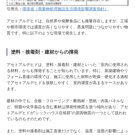
引用元：
環境省（廃棄物処理施設生活環境影響調査指針）
アセトアルデヒドは、自然界や発酵食品にも微量存在しますが、工場
や都市環境では濃度が高くなりやすく、悪臭問題につながりやすい物
質です。特に以下のような現場で発生します。
塗料・接着剤・建材からの揮発
アセトアルデヒドは、塗料・接着剤・建材といった「室内に使用され
る材料」からも揮発することが知られています。特に、新築建物やリ
フォーム直後の環境では、施工に使用した材料が乾燥・硬化する過程
でアセトアルデヒドを放散しやすく、室内濃度が高まるケースがあり
ます。
建材の中でも、合板・フローリング・断熱材・壁紙・内装パネルな
ど、樹脂や化学薬品を含む素材は揮発性物質を放つ傾向があり、アセ
トアルデヒドが“シックハウス症候群”の原因物質の一つとして扱われ
ているのもそのためです。
また、塗料や接着剤は施工直後だけでなく、温度・湿度の影響によっ