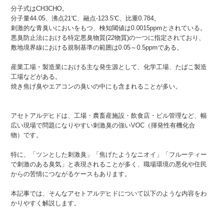
分子式はCH3CHO。
分子量44.05、沸点21℃、融点-123.5℃、比重0.784。
刺激的な青臭いにおいをもつ、検知閾値は0.0015ppmとされている。
悪臭防止法における特定悪臭物質(22物質)の一つに指定されており、
敷地境界線における規制基準の範囲は0.05～0.5ppmである。
産業工場・製造業における主な発生源として、化学工場、たばこ製造
工場などがある。
焼き焦げ臭やエアコンの臭いの中にも含まれることが多い。
アセトアルデヒドは、工場・農畜産施設・飲食店・ビル管理など、幅
広い現場で問題になりやすい刺激臭の強いVOC（揮発性有機化合
物）です。
特に、「ツンとした刺激臭」「焦げたようなニオイ」「フルーティー
で刺激のある臭気」と表現されることが多く、職場環境の悪化や住民
からの苦情につながるケースもあります。
本記事では、そんなアセトアルデヒドについて以下のような内容をわ
かりやすく解説します。