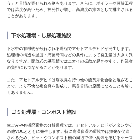
う」と苦情が寄せられる例もあります。さらに、ボイラーや蒸解工程
では温度が高いため、揮発性が増し、高濃度の排気として排出される
ことがあります。
下水処理場・し尿処理施設
下水中の有機物が分解される過程でアセトアルデヒドが発生します。
処理槽の構造や温度・滞留時間などの条件によって発生量は大きく異
なりますが、開放式の処理槽ではニオイの拡散が起きやすく、作業者
の負担にもつながることがあります。
また、アセトアルデヒドは腐敗臭を持つ他の硫黄系化合物と混ざるこ
とで、より不快な複合臭を形成し、悪臭苦情の原因になることも珍し
くありません。
ゴミ処理場・コンポスト施設
生ごみや有機廃棄物の分解過程では、アセトアルデヒドがメタンやそ
の他VOCとともに発生します。特に高温多湿の環境では揮発が促進
されるため、ピットやコンポスト槽の周辺で強い臭気を感じるケース