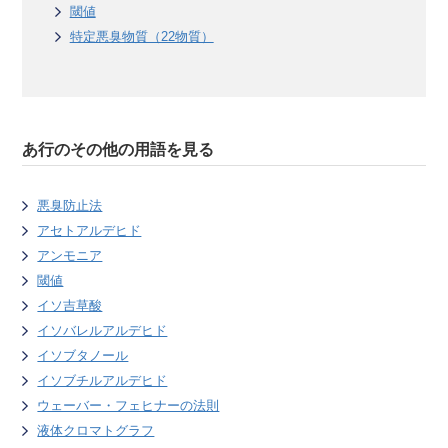
閾値
特定悪臭物質（22物質）
あ行のその他の用語を見る
悪臭防止法
アセトアルデヒド
アンモニア
閾値
イソ吉草酸
イソバレルアルデヒド
イソブタノール
イソブチルアルデヒド
ウェーバー・フェヒナーの法則
液体クロマトグラフ