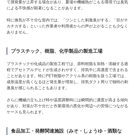
て揮発量が上昇する場合があり、夏場や機械熱がこもる環境では臭気
による不快感が顕著になることがあります。
特に換気が不十分な室内では、「ツンとした刺激臭がする」「目がチ
カチカする」といった作業者や利用者からの声が上がることも少なく
ありません。
プラスチック、樹脂、化学製品の製造工場
プラスチックや化成品の製造工程では、原料樹脂を加熱・溶融する過
程でアセトアルデヒドが生成されやすく、排気中に高濃度で含まれる
ことがあります。特にPET樹脂やアクリル系の樹脂を扱う工場では、
成形温度が高くなるほど発生量が増加し、排気ダクト周りで独特の刺
激臭が感じられることもあります。
さらに機械の立ち上げ時や温度調整時には瞬間的に濃度が高まる傾向
があり、対策が不十分だと作業環境の悪化や周辺への苦情につながる
ケースも見られます。
食品加工・発酵関連施設（みそ・しょうゆ・酒類な