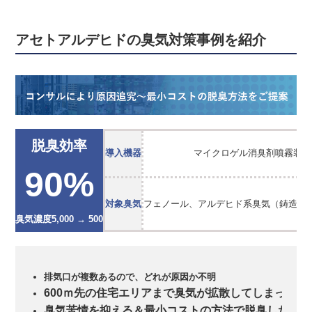
アセトアルデヒドの臭気対策事例を紹介
脱臭効率
導入機器
マイクロゲル消臭剤噴霧装置
90%
対象臭気
フェノール、アルデヒド系臭気（鋳造工
臭気濃度5,000 → 500
排気口が複数あるので、どれが原因か不明
600ｍ先の住宅エリアまで臭気が拡散してしまってい
臭気苦情を抑える＆最小コストの方法で脱臭したい