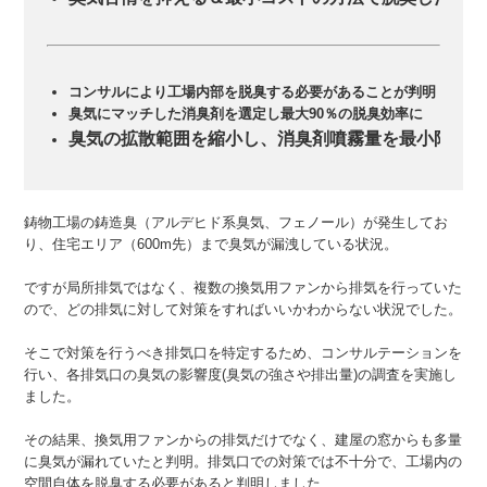
コンサルにより工場内部を脱臭する必要があることが判明
臭気にマッチした消臭剤を選定し最大90％の脱臭効率に
臭気の拡散範囲を縮小し、消臭剤噴霧量を最小限に
鋳物工場の鋳造臭（アルデヒド系臭気、フェノール）が発生してお
り、住宅エリア（600m先）まで臭気が漏洩している状況。
ですが局所排気ではなく、複数の換気用ファンから排気を行っていた
ので、どの排気に対して対策をすればいいかわからない状況でした。
そこで対策を行うべき排気口を特定するため、コンサルテーションを
行い、各排気口の臭気の影響度(臭気の強さや排出量)の調査を実施し
ました。
その結果、換気用ファンからの排気だけでなく、建屋の窓からも多量
に臭気が漏れていたと判明。排気口での対策では不十分で、工場内の
空間自体を脱臭する必要があると判明しました