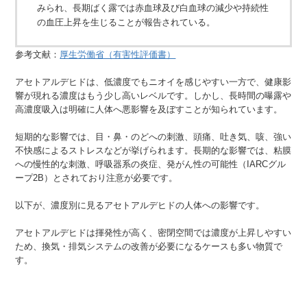
みられ、長期ばく露では赤血
球及び白血球の減少や持続性
の血圧上昇を生じることが報告されている。
参考文献：
厚生労働省（有害性評価書）
アセトアルデヒドは、低濃度でもニオイを感じやすい一方で、健康影
響が現れる濃度はもう少し高いレベルです。しかし、長時間の曝露や
高濃度吸入は明確に人体へ悪影響を及ぼすことが知られています。
短期的な影響では、目・鼻・のどへの刺激、頭痛、吐き気、咳、強い
不快感によるストレスなどが挙げられます。長期的な影響では、粘膜
への慢性的な刺激、呼吸器系の炎症、発がん性の可能性（IARCグル
ープ2B）とされており注意が必要です。
以下が、濃度別に見るアセトアルデヒドの人体への影響です。
アセトアルデヒドは揮発性が高く、密閉空間では濃度が上昇しやすい
ため、換気・排気システムの改善が必要になるケースも多い物質で
す。