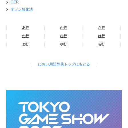
OER
オゾン酸化法
あ行
か行
さ行
た行
な行
は行
ま行
や行
ら行
｜
におい用語辞典トップにもどる
｜