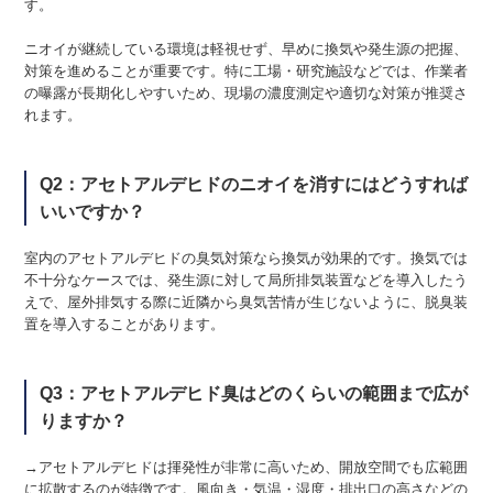
す。
ニオイが継続している環境は軽視せず、早めに換気や発生源の把握、
対策を進めることが重要です。特に工場・研究施設などでは、作業者
の曝露が長期化しやすいため、現場の濃度測定や適切な対策が推奨さ
れます。
Q2：アセトアルデヒドのニオイを消すにはどうすれば
いいですか？
室内のアセトアルデヒドの臭気対策なら換気が効果的です。換気では
不十分なケースでは、発生源に対して局所排気装置などを導入したう
えで、屋外排気する際に近隣から臭気苦情が生じないように、脱臭装
置を導入することがあります。
Q3：アセトアルデヒド臭はどのくらいの範囲まで広が
りますか？
→アセトアルデヒドは揮発性が非常に高いため、開放空間でも広範囲
に拡散するのが特徴です。風向き・気温・湿度・排出口の高さなどの