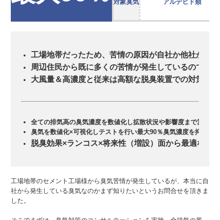
対象臭気
アルデヒド類
工場地帯だったため、苦情の原因が自社か他社か知り
周辺住民から既に多くの苦情が発生しているので失敗
大風量＆高濃度と従来は高額な脱臭装置での対策が必
全ての排気高の臭気濃度を数値化し拡散状況や影響度まで算出
臭気を数値化×可視化しテストを行い最大90％臭気濃度を抑制
脱臭効果×ランコス×将来性（増設）面から最適な装
工場地帯のセメント工場様から臭気苦情が発生しているが、本当に自
社から発生している臭気なのかまず知りたいというお問合せを頂きま
した。