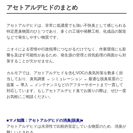
アセトアルデヒドのまとめ
アセトアルデヒドは、非常に低濃度でも強い不快臭として感じられる
特定悪臭物質のひとつであり、多くの工場や発酵工程、化成品の製造
などで発生しやすい物質です。
ニオイによる苦情や行政指導につながるだけでなく、作業環境にも影
響を及ぼす可能性があるため、発生源の管理と排気処理の両面から対
策することが欠かせません。
カルモアでは、アセトアルデヒドを含むVOCの臭気対策を数多く担
当しており、臭気調査 → シミュレーション → 最適な脱臭装置のご
提案 → 導入 → メンテナンスなどのアフターサポートまで一貫して
対応しています。もしアセトアルデヒド臭でお困りの際は、ぜひ一度
お気軽にご相談ください。
■マメ知識：アセトアルデヒドの消臭(脱臭)■
アセトアルデヒドは水溶性で比較的安定している物質のため、消臭が
難しいとされる。