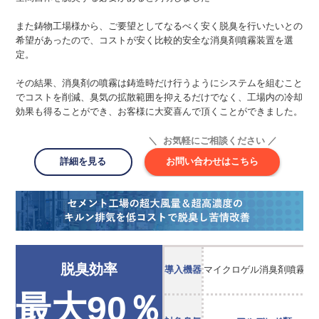
また鋳物工場様から、ご要望としてなるべく安く脱臭を行いたいとの
希望があったので、コストが安く比較的安全な消臭剤噴霧装置を選
定。
その結果、消臭剤の噴霧は鋳造時だけ行うようにシステムを組むこと
でコストを削減、臭気の拡散範囲を抑えるだけでなく、工場内の冷却
効果も得ることができ、お客様に大変喜んで頂くことができました。
＼ お気軽にご相談ください ／
詳細を見る
お問い合わせはこちら
脱臭効率
導入機器
マイクロゲル消臭剤噴霧装
最大90％