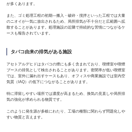
が多くあります。
また、ゴミ処理工程の初期—搬入・破砕・撹拌といった工程では大量
のニオイが一気に放出されるため、局所排気が不十分だと広範囲へ拡
散することがあります。処理施設の近隣で持続的な苦情につながるケ
ースも報告されています。
タバコ由来の排気がある施設
アセトアルデヒドはタバコの煙にも多く含まれており、喫煙室や喫煙
ブースの排気として検出されることがあります。密閉率が低い喫煙室
では、室外に漏れ出すケースもあり、オフィスや商業施設では室内空
気質（IAQ）の低下につながることがあります。
特に滞留しやすい場所では濃度が高まるため、換気の見直しや局所排
気の強化が求められる物質です。
このように発生源が多岐にわたり、工場の種類に関わらず問題化しや
すい物質と言えます。