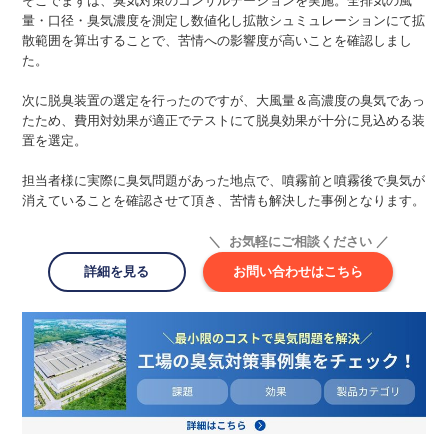
そこでまずは、臭気対策のコンサルテーションを実施。全排気の風
量・口径・臭気濃度を測定し数値化し拡散シュミュレーションにて拡
散範囲を算出することで、苦情への影響度が高いことを確認しまし
た。
次に脱臭装置の選定を行ったのですが、大風量＆高濃度の臭気であっ
たため、費用対効果が適正でテストにて脱臭効果が十分に見込める装
置を選定。
担当者様に実際に臭気問題があった地点で、噴霧前と噴霧後で臭気が
消えていることを確認させて頂き、苦情も解決した事例となります。
＼ お気軽にご相談ください ／
詳細を見る
お問い合わせはこちら