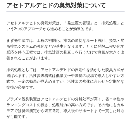
アセトアルデヒドの臭気対策について
アセトアルデヒドの臭気対策は、「発生源の管理」と「排気処理」と
いう2つのアプローチから進めることが効果的です。
まず発生源では、工程の密閉化、排気の適切なルート設計、換気・局
所排気システムの強化などが基本となります。とくに発酵工程や化学
反応を伴う工程では、排気計画の見直しを行うだけで臭気が大きく改
善されることがあります。
排気処理としては、アセトアルデヒドの反応性を活かした脱臭方式が
選ばれます。活性炭吸着式は低濃度〜中濃度の現場で導入しやすい方
式で、一定の効果が見込めますが、活性炭の劣化に合わせた定期的な
交換が必要です。
プラズマ脱臭装置はアセトアルデヒドの分解効率が高く、省エネ性や
ランニングコストの低さ、処理能力の高い方式です。その他にもカル
モアでは臭気測定から装置選定、導入後のサポートまで一貫した対応
が可能です。