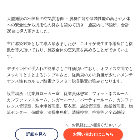
大型施設の26箇所の空気質を向上 脱臭性能や除菌性能の高さや人体
への安全性から汎用性の良さも認めて頂き、施設内に26箇所、合計
28台に導入頂きました。
主に感染対策として導入頂きましたが、ニオイが発生する場所にも複
数台導入頂いており、施設全体の空気質を高めることができていま
す。
デザイン性や手入れの簡単さもご評価頂いており、オフィス空間でも
スッキリとまとまるシンプルさと、従業員の方の負担が少ないメンテ
ナンス性もカルモア酸素クラスター脱臭装置の強みとなります。
設置場所：従業員ロッカー室、従業員休憩室、フィットネスルーム、
カンファレンスルーム、シガールーム、パーティールーム、カンファ
レンス管理室、駐車場管理室、更衣室、施設管理室、統括管理室、物
流センター、仮眠室、清掃事務所、清掃控室、控室等／全26施設
＼ お気軽にご相談ください ／
詳細を見る
お問い合わせはこちら