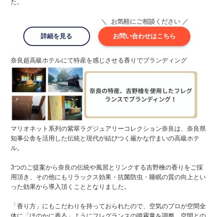
た。
＼ お気軽にご相談ください ／
詳細を見る
お問い合わせはこちら
奈良超高級ホテルにて特産を感じさせる香りでブランディング
マリオネット系列の紫翠ラグジュアリーコレクション奈良は、奈良県
知事公舎を活用した伝統と現代が結びつく厳かな佇まいの高級ホテ
ル。
3つのご提案から奈良の伝統や風習とリンクする吉野檜の香りをご採
用頂き、その他にもリラックス効果・抗菌防虫・睡眠の質の向上とい
った効果から導入頂くこととなりました。
「香り方」にもこだわりを持っておられたので、空気のプロが空間全
体に「ほのかに香る」ようにフレグランスの噴霧量を調整、空間との