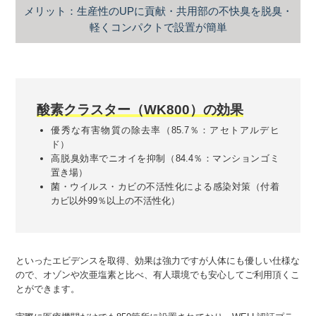
メリット：生産性のUPに貢献・共用部の不快臭を脱臭・
軽くコンパクトで設置が簡単
酸素クラスター（WK800）の効果
優秀な有害物質の除去率（85.7％：アセトアルデヒ
ド）
高脱臭効率でニオイを抑制（84.4％：マンションゴミ
置き場）
菌・ウイルス・カビの不活性化による感染対策（付着
カビ以外99％以上の不活性化）
といったエビデンスを取得、効果は強力ですが人体にも優しい仕様な
ので、オゾンや次亜塩素と比べ、有人環境でも安心してご利用頂くこ
とができます。