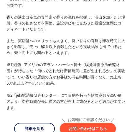
可能です。
香りの演出は空気の専門家が香りの流れを把握し、演出を加えたい場
所、香りの強さなどを調整。施設やビルに合わせた最適な空間にコー
ディネートいたします。
また、実店舗へのメリットも大きく、良い香りの有無は滞在時間に大
きく影響し、売上に50％以上貢献したという実験結果も出ているた
め、売上向上にも関わるといえます。
※1実際にアメリカのアラン・ハーシュ博士（嗅覚味覚療法研究財
団）が行なった「匂いでどれだけ滞留時間に差が生まれるか」の実験
では、いい香りの店舗の方がお客様の滞在時間が長くなり、売上も
50%以上UPするという結果。
※2「jeki駅消費研究センター」にて目的を持った購買意欲が高い顧
客より、滞在時間が長い顧客の方が売上に繋がるという結果が出てい
ます。
＼ お気軽にご相談ください ／
詳細を見る
お問い合わせはこちら