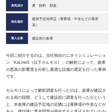
糞 飼料 獣臭
臭気成分
建築予定地周辺（養豚場・牛舎などの畜産
発生場所
系）
建設前の倉庫
導入企業
今回ご紹介するのは、当社独自のニオイシミュレーショ
ン「KaLmoS（以下カルモス）」の解析によって、倉庫
の悪臭の影響度を分析し最適な設備の選定を行った事例
です。
カルモスによって解析調査を行ったのは、倉庫が建設さ
れる前の段階。どうして建設前に調査を行ったかという
と、本倉庫の建設予定地の近隣には養豚場や牛舎などが
あり、建設後に悪臭問題が発生すると見込まれていたか