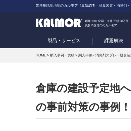
業務用脱臭消臭のカルモア（臭気調査・脱臭装置・消臭剤・
創業30年 全国・海外 実績10万件
脱臭消臭専門のカルモア
製品・サービス
課題解決
HOME
>
納入事例・実績
>
納入事例 - 消臭剤スプレー脱臭装
倉庫の建設予定地へ
の事前対策の事例！