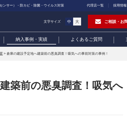
センサー）・防カビ・除菌・ウイルス対策
代理店一覧
採用情報
中
大
ご相談・お
文字サイズ
納入事例・実績
よくあるご質問
置
>
倉庫の建設予定地へ建築前の悪臭調査！吸気への事前対策の事例！
建築前の悪臭調査！吸気へ