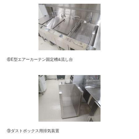
⑥E型エアーカーテン固定槽&流し台
⑨ダストボックス⽤排気装置