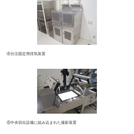
④分注固定⽤排気装置
⑤中央切出設備に組み込まれた撮影装置