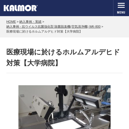
MENU
HOME
>
納入事例・実績
>
納入事例 - 抗ウイルス抗菌強化型 除菌脱臭機(空気清浄機) WK-800
>
医療現場に於けるホルムアルデヒド対策【大学病院】
医療現場に於けるホルムアルデヒド
対策【大学病院】