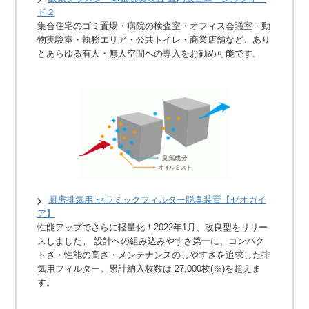
ド２
集合住宅のゴミ置場・病院の検査室・オフィス会議室・動
物実験室・執務エリア・公共トイレ・商業店舗など、あり
とあらゆる有人・無人空間への導入をお勧め可能です。
厨房排気用 セラミックフィルター脱臭装置【ゼオガイ
ア】
性能アップでさらに軽量化！2022年1月、改良型をリリー
スしました。 設計への組み込みやすさ第一に、コンパク
トさ・性能の高さ・メンテナンスのしやすさを追求した排
気用フィルター。累計納入枚数は 27,000枚(※)を超えま
す。