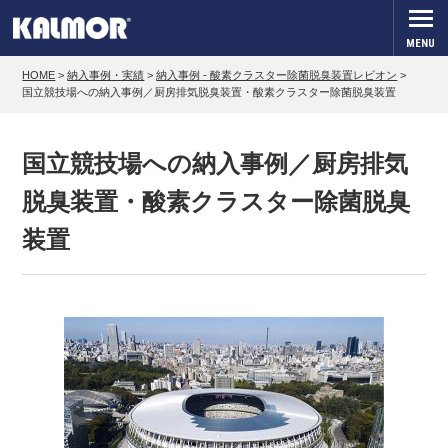
MENU
HOME
>
納入事例・実績
>
納入事例 - 酸素クラスター除菌脱臭装置レビオン
>
国立競技場への納入事例／厨房排気脱臭装置・酸素クラスター除菌脱臭装置
国立競技場への納入事例／厨房排気
脱臭装置・酸素クラスター除菌脱臭
装置