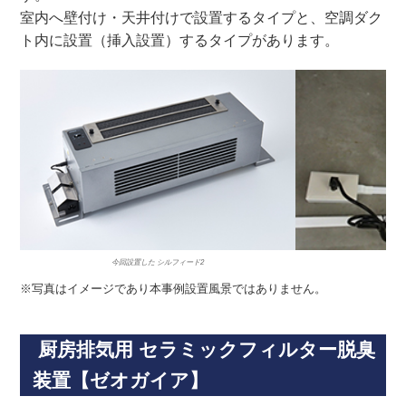
室内へ壁付け
・天井付けで設置するタイプと、空調ダク
ト内に設置（挿入設置）するタイプがあります。
今回設置した シルフィード2
壁面
※写真はイメージであり本事例設置風景ではありません。
厨房排気用 セラミックフィルター脱臭
装置【ゼオガイア】