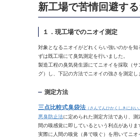
新工場で苦情回避する
１．現工場でのニオイ測定
対象となるニオイがどれくらい強いのかを知
ずは既工場にて臭気測定を行いました。
製造工程の臭気発生源にてニオイを採取（サ
グ）し、下記の方法でニオイの強さを測定し
測定方法
三点比較式臭袋法
（さんてんひかくしきにおい
悪臭防止法
に定められた測定方法であり、測
間の嗅感覚に即しているという利点がありま
実際に人間の嗅覚（鼻で嗅ぐ）を用いてニオ