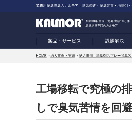
業務用脱臭消臭のカルモア（臭気調査・脱臭装置・消臭剤・
創業30年 全国・海外 実績10万件
脱臭消臭専門のカルモア
製品・サービス
課題解決
HOME
>
納入事例・実績
>
納入事例 - 消臭剤スプレー脱臭装
工場移転で究極の排
しで臭気苦情を回