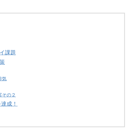
イ課題
策
排気
案その２
を達成！