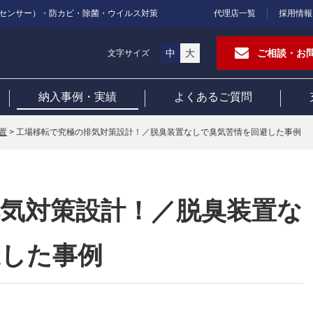
センサー）・防カビ・除菌・ウイルス対策
代理店一覧
採用情報
中
大
ご相談・お
文字サイズ
納入事例・実績
よくあるご質問
置
>
工場移転で究極の排気対策設計！／脱臭装置なしで臭気苦情を回避した事例
気対策設計！／脱臭装置な
避した事例