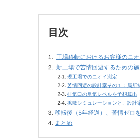
目次
1.
工場移転におけるお客様のニオ
2.
新工場で苦情回避するための施
2-1.
現工場でのニオイ測定
2-2.
苦情回避の設計案その１：局所
2-3.
排気口の臭気レベルを予想算出
2-4.
拡散シミュレーションと、設計
3.
移転後（5年経過）、苦情ゼロ
4.
まとめ