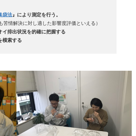
臭袋法
』により測定を行う。
も苦情解決に対し適した影響度評価といえる）
オイ排出状況を的確に把握する
を模索する