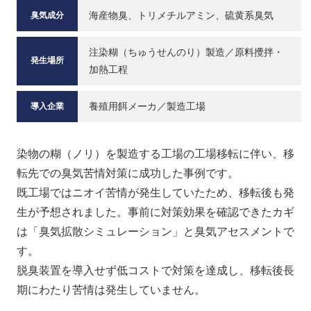
海産物臭、トリメチルアミン、硫黄系臭気
臭気成分
注染糊（ちゅうせんのり）製造／原料攪拌・
発生場所
加熱工程
養殖用餌メーカ／製造工場
導入企業
染物の糊（ノリ）を製造する工場の工場移転に伴い、移
転先での臭気苦情対策に成功した事例です。
既工場ではニオイ苦情が発生していたため、移転後も発
生が予想されました。事前に対策効果を確認できたカギ
は「臭気拡散シミュレーション」と臭気アセスメントで
す。
脱臭装置を導入せず低コストで対策を達成し、移転後長
期にわたり苦情は発生していません。