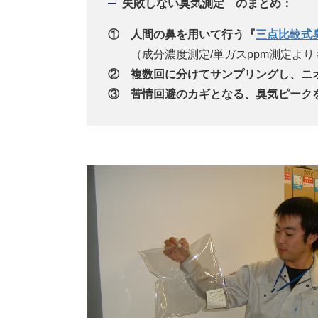
失敗しない臭気測定 のまとめ：
① 人間の鼻を用いて行う『
三点比較式
（成分濃度測定/単ガスppm測定より
② 複数回に分けてサンプリングし、ニ
③ 苦情回避のカギとなる、臭気ピーク