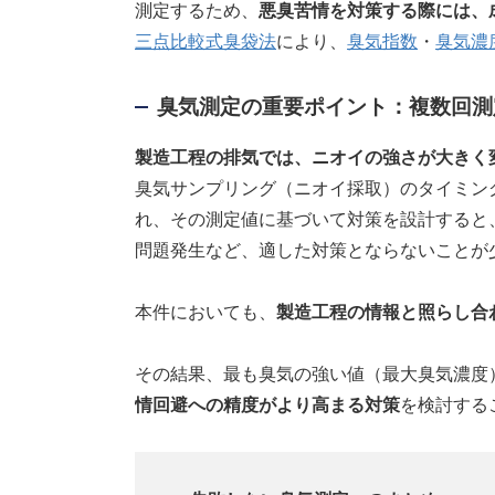
測定するため、
悪臭苦情を対策する際には、
三点比較式臭袋法
により、
臭気指数
・
臭気濃
臭気測定の重要ポイント：複数回測
製造工程の排気では、ニオイの強さが大きく
臭気サンプリング（ニオイ採取）のタイミン
れ、その測定値に基づいて対策を設計すると
問題発生など、適した対策とならないことが
本件においても、
製造工程の情報と照らし合
その結果、最も臭気の強い値（最大臭気濃度
情回避への精度がより高まる対策
を検討する